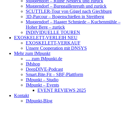
Muggendorf – Ruine Neideck und zurück
Muggendorf – Burggaillenreuth und zurück
SCUTTLER-Tour von Gügel nach Giechburg
3D-Parcour – Bogenschießen in Streitberg
Muggendorf – Haager Schmiede – Kuchenmühle –
Hoher Berg – zurück
INDIVIDUELLE TOUREN
EXOSKELETT-VERLEIH NEU
EXOSKELETT-VERKAUF
Unsere Cooperation mit DNSYS
Mehr zum IMpunkt
… zum IMpunkt.de
IMshop
DeepDIVE-Podcast
Smart.Bite.Fit – SBF-Plattform
IMpunkt – Studio
IMpunkt – Events
EVENT REVIEWS 2025
Kontakt
IMpunkt-Blog