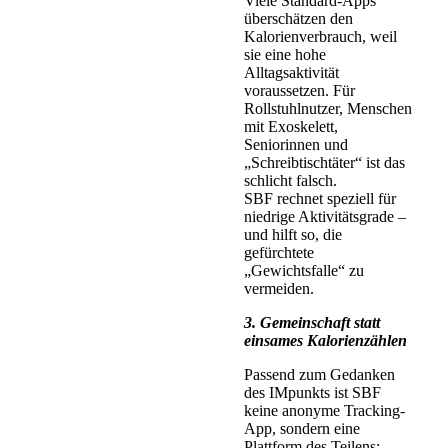
Viele Standard-Apps
überschätzen den
Kalorienverbrauch, weil
sie eine hohe
Alltagsaktivität
voraussetzen. Für
Rollstuhlnutzer, Menschen
mit Exoskelett,
Seniorinnen und
„Schreibtischtäter“ ist das
schlicht falsch.
SBF rechnet speziell für
niedrige Aktivitätsgrade –
und hilft so, die
gefürchtete
„Gewichtsfalle“ zu
vermeiden.
3. Gemeinschaft statt
einsames Kalorienzählen
Passend zum Gedanken
des IMpunkts ist SBF
keine anonyme Tracking-
App, sondern eine
Plattform des Teilens: