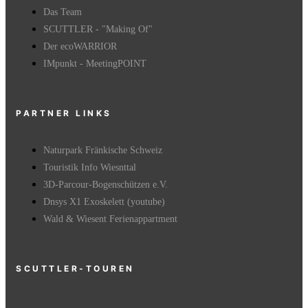
Das Team
SCUTTLER - "Making Of"
Der ecoWARRIOR
IMpunkt - MeetingPOINT
PARTNER LINKS
Naturpark Fränkische Schweiz
Touristik Info Wiesnttal
3D-Parcour-Bogenschützen e.V.
Dnsys X1 Exoskelett (youtube)
Wald & Wiesent Ferienappartment
SCUTTLER-TOUREN