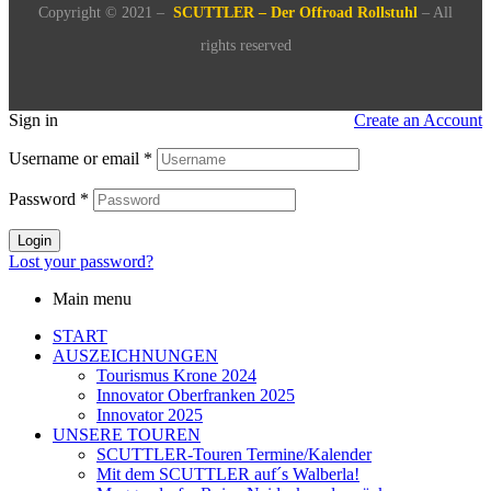
Copyright © 2021 –
SCUTTLER – Der Offroad Rollstuhl
– All
rights reserved
Sign in
Create an Account
Username or email
*
Password
*
Login
Lost your password?
Main menu
START
AUSZEICHNUNGEN
Tourismus Krone 2024
Innovator Oberfranken 2025
Innovator 2025
UNSERE TOUREN
SCUTTLER-Touren Termine/Kalender
Mit dem SCUTTLER auf´s Walberla!