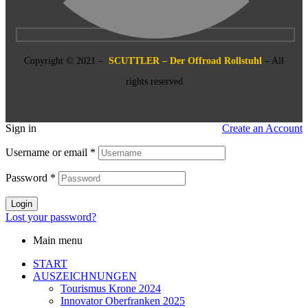
Copyright © 2021 –
SCUTTLER – Der Offroad Rollstuhl
– All
rights reserved
Sign in
Create an Account
Username or email
*
Password
*
Login
Lost your password?
Main menu
START
AUSZEICHNUNGEN
Tourismus Krone 2024
Innovator Oberfranken 2025