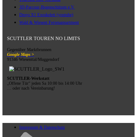
3D-Parcour-Bogenschützen e.V.
Dnsys X1 Exoskelett (youtube)
Wald & Wiesent Ferienappartment
SCUTTLER TOUREN NO LIMITS
Gegenüber Marktbrunnen
Google Maps >
91346 Wiesenttal/Muggendorf
SCUTTLER-Werkstatt
„Offene Tür“ jeden Sa 10:00 bis 14:00 Uhr
… oder nach Vereinbarung!
Impressum & Datenschutz