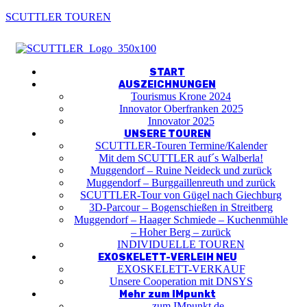
SCUTTLER TOUREN
Menu
START
AUSZEICHNUNGEN
Tourismus Krone 2024
Innovator Oberfranken 2025
Innovator 2025
UNSERE TOUREN
SCUTTLER-Touren Termine/Kalender
Mit dem SCUTTLER auf´s Walberla!
Muggendorf – Ruine Neideck und zurück
Muggendorf – Burggaillenreuth und zurück
SCUTTLER-Tour von Gügel nach Giechburg
3D-Parcour – Bogenschießen in Streitberg
Muggendorf – Haager Schmiede – Kuchenmühle
– Hoher Berg – zurück
INDIVIDUELLE TOUREN
EXOSKELETT-VERLEIH NEU
EXOSKELETT-VERKAUF
Unsere Cooperation mit DNSYS
Mehr zum IMpunkt
… zum IMpunkt.de