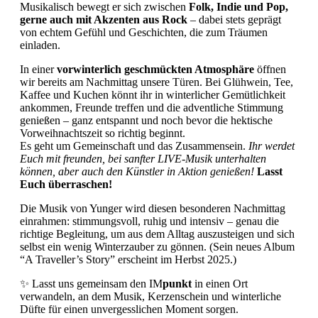
Musikalisch bewegt er sich zwischen
Folk, Indie und Pop,
gerne auch mit Akzenten aus Rock
– dabei stets geprägt
von echtem Gefühl und Geschichten, die zum Träumen
einladen.
In einer
vorwinterlich geschmückten Atmosphäre
öffnen
wir bereits am Nachmittag unsere Türen. Bei Glühwein, Tee,
Kaffee und Kuchen könnt ihr in winterlicher Gemütlichkeit
ankommen, Freunde treffen und die adventliche Stimmung
genießen – ganz entspannt und noch bevor die hektische
Vorweihnachtszeit so richtig beginnt.
Es geht um Gemeinschaft und das Zusammensein.
Ihr werdet
Euch mit freunden, bei sanfter LIVE-Musik unterhalten
können, aber auch den Künstler in Aktion genießen!
Lasst
Euch überraschen!
Die Musik von Yunger wird diesen besonderen Nachmittag
einrahmen: stimmungsvoll, ruhig und intensiv – genau die
richtige Begleitung, um aus dem Alltag auszusteigen und sich
selbst ein wenig Winterzauber zu gönnen. (Sein neues Album
“A Traveller’s Story” erscheint im Herbst 2025.)
✨ Lasst uns gemeinsam den IM
punkt
in einen Ort
verwandeln, an dem Musik, Kerzenschein und winterliche
Düfte für einen unvergesslichen Moment sorgen.