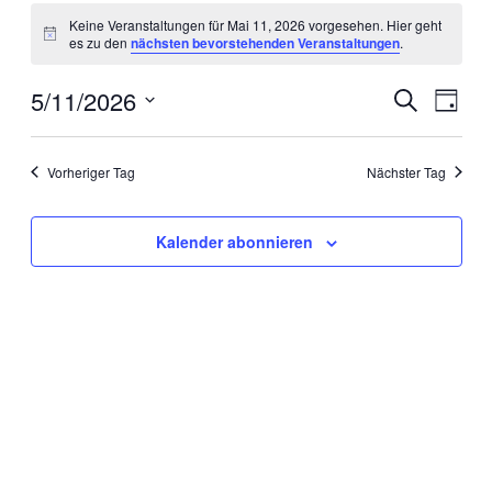
Veranstaltungen
Keine Veranstaltungen für Mai 11, 2026 vorgesehen. Hier geht
für
Hinweis
es zu den
nächsten bevorstehenden Veranstaltungen
.
Mai
11,
5/11/2026
Veranstal
Veran
Suche
Tag
Ansic
2026
Suche
Datum
Navig
wählen.
und
Vorheriger Tag
Nächster Tag
Ansichten
Navigati
Kalender abonnieren