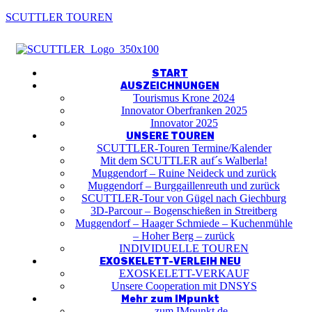
SCUTTLER TOUREN
Menu
START
AUSZEICHNUNGEN
Tourismus Krone 2024
Innovator Oberfranken 2025
Innovator 2025
UNSERE TOUREN
SCUTTLER-Touren Termine/Kalender
Mit dem SCUTTLER auf´s Walberla!
Muggendorf – Ruine Neideck und zurück
Muggendorf – Burggaillenreuth und zurück
SCUTTLER-Tour von Gügel nach Giechburg
3D-Parcour – Bogenschießen in Streitberg
Muggendorf – Haager Schmiede – Kuchenmühle
– Hoher Berg – zurück
INDIVIDUELLE TOUREN
EXOSKELETT-VERLEIH NEU
EXOSKELETT-VERKAUF
Unsere Cooperation mit DNSYS
Mehr zum IMpunkt
… zum IMpunkt.de