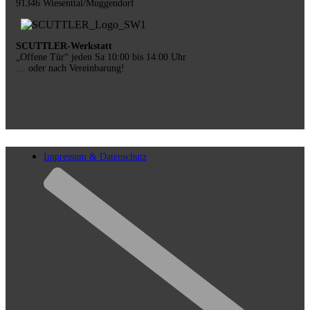
91346 Wiesenttal/Muggendorf
SCUTTLER-Werkstatt
„Offene Tür“ jeden Sa 10:00 bis 14:00 Uhr
… oder nach Vereinbarung!
Impressum & Datenschutz