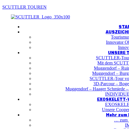
SCUTTLER TOUREN
Menu
STA
AUSZEIC
Tourismu
Innovator O
Innov
UNSERE 
SCUTTLER-Toure
Mit dem SCUTTL
Muggendorf – Ruin
Muggendorf – Burgg
SCUTTLER-Tour von
3D-Parcour – Bogen
Muggendorf – Haager Schmiede –
INDIVIDU
EXOSKELETT-V
EXOSKEL
Unsere Coope
Mehr zum 
… zum 
I