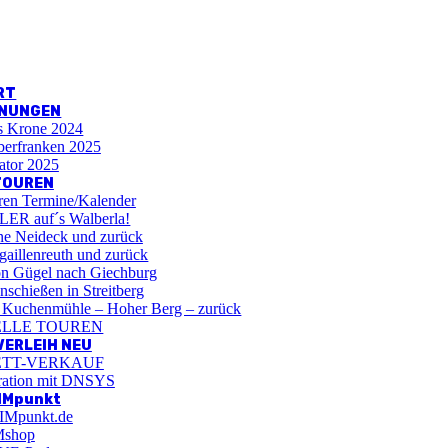
RT
HNUNGEN
s Krone 2024
berfranken 2025
ator 2025
TOUREN
n Termine/Kalender
ER auf´s Walberla!
e Neideck und zurück
aillenreuth und zurück
 Gügel nach Giechburg
schießen in Streitberg
 Kuchenmühle – Hoher Berg – zurück
ELLE TOUREN
ERLEIH NEU
ETT-VERKAUF
ration mit DNSYS
IMpunkt
IMpunkt.de
Mshop