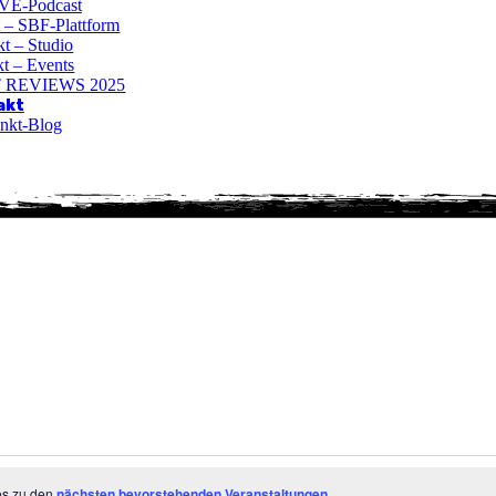
VE-Podcast
t – SBF-Plattform
t – Studio
t – Events
 REVIEWS 2025
akt
nkt-Blog
es zu den
nächsten bevorstehenden Veranstaltungen
.