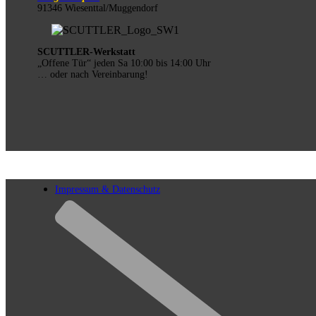
91346 Wiesenttal/Muggendorf
SCUTTLER-Werkstatt
„Offene Tür“ jeden Sa 10:00 bis 14:00 Uhr
… oder nach Vereinbarung!
Impressum & Datenschutz