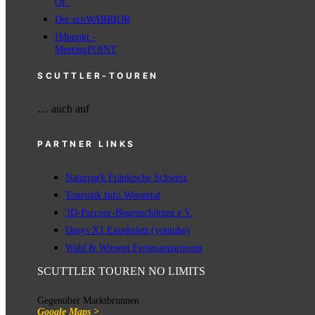
Of"
Der ecoWARRIOR
IMpunkt -
MeetingPOINT
SCUTTLER-TOUREN
… auch auf
PARTNER LINKS
Naturpark Fränkische Schweiz
Touristik Info Wiesnttal
3D-Parcour-Bogenschützen e.V.
Dnsys X1 Exoskelett (youtube)
Wald & Wiesent Ferienappartment
SCUTTLER TOUREN NO LIMITS
Gegenüber Marktbrunnen
Google Maps >