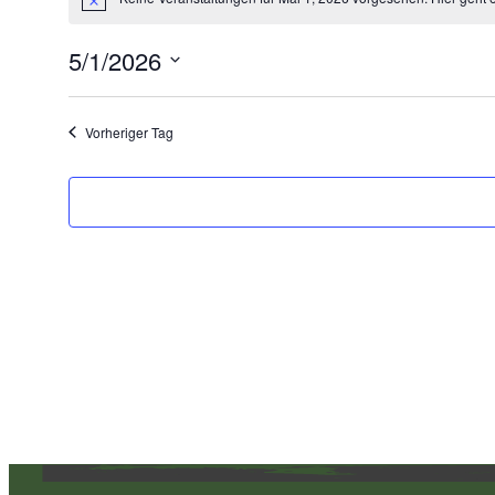
für
Hinweis
Mai
5/1/2026
1,
Datum
2026
wählen.
Vorheriger Tag