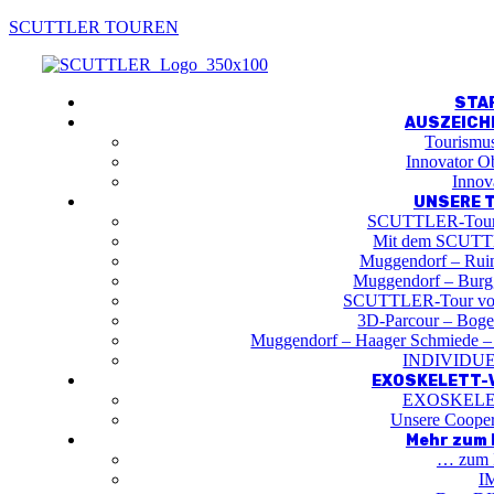
SCUTTLER TOUREN
Menu
STA
AUSZEIC
Tourismu
Innovator O
Innov
UNSERE 
SCUTTLER-Toure
Mit dem SCUTTL
Muggendorf – Ruin
Muggendorf – Burgg
SCUTTLER-Tour von
3D-Parcour – Bogen
Muggendorf – Haager Schmiede –
INDIVIDU
EXOSKELETT-V
EXOSKEL
Unsere Coope
Mehr zum 
… zum 
I