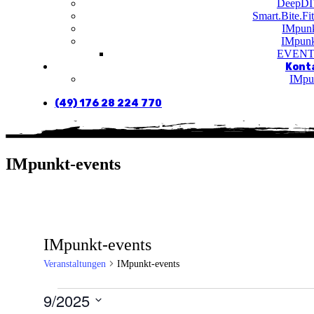
DeepDI
Smart.Bite.Fi
IMpunk
IMpunk
EVENT
Kont
IMpu
(49) 176 28 224 770
IMpunkt-events
IMpunkt-events
Veranstaltungen
IMpunkt-events
Veranstaltungen
9/2025