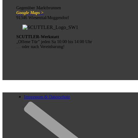
Gegenüber Marktbrunnen
Google Maps >
91346 Wiesenttal/Muggendorf
SCUTTLER-Werkstatt
„Offene Tür“ jeden Sa 10:00 bis 14:00 Uhr
… oder nach Vereinbarung!
Impressum & Datenschutz