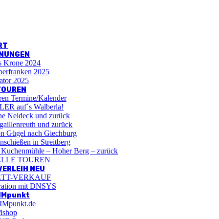
RT
HNUNGEN
s Krone 2024
berfranken 2025
ator 2025
TOUREN
n Termine/Kalender
ER auf´s Walberla!
e Neideck und zurück
aillenreuth und zurück
 Gügel nach Giechburg
schießen in Streitberg
 Kuchenmühle – Hoher Berg – zurück
ELLE TOUREN
ERLEIH NEU
ETT-VERKAUF
ration mit DNSYS
IMpunkt
IMpunkt.de
Mshop