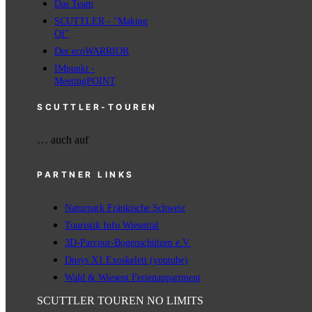
Das Team
SCUTTLER - "Making
Of"
Der ecoWARRIOR
IMpunkt -
MeetingPOINT
SCUTTLER-TOUREN
… auch auf
PARTNER LINKS
Naturpark Fränkische Schweiz
Touristik Info Wiesnttal
3D-Parcour-Bogenschützen e.V.
Dnsys X1 Exoskelett (youtube)
Wald & Wiesent Ferienappartment
SCUTTLER TOUREN NO LIMITS