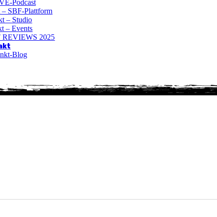
VE-Podcast
t – SBF-Plattform
t – Studio
t – Events
 REVIEWS 2025
akt
nkt-Blog